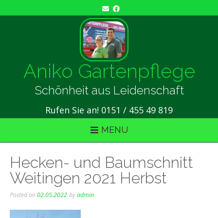
Skip
to
content
Aniko Gartenpflege
Schönheit aus Leidenschaft
Rufen Sie an! 0151 / 455 49 819
MENU
Hecken- und Baumschnitt
Weitingen 2021 Herbst
Posted on
02.05.2022
by
admin