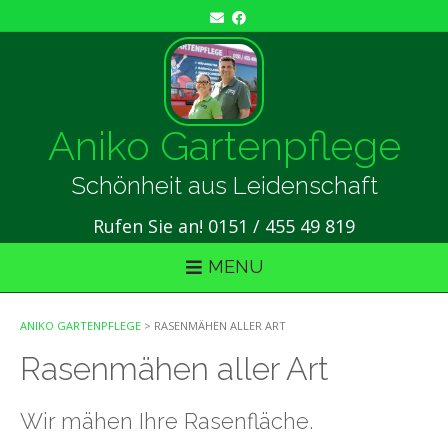
Skip
to
content
Aniko Gartenpflege
Schönheit aus Leidenschaft
Rufen Sie an! 0151 / 455 49 819
MENU
ANIKO GARTENPFLEGE
>
RASENMÄHEN ALLER ART
Rasenmähen aller Art
Wir mähen Ihre Rasenfläche.