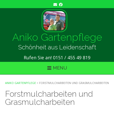
Skip
to
content
Aniko Gartenpflege
Schönheit aus Leidenschaft
Rufen Sie an! 0151 / 455 49 819
MENU
ANIKO GARTENPFLEGE
>
FORSTMULCHARBEITEN UND GRASMULCHARBEITEN
Forstmulcharbeiten und
Grasmulcharbeiten