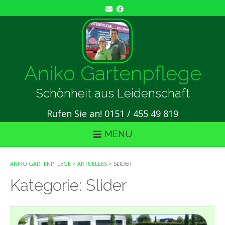
Skip
to
content
Aniko Gartenpflege
Schönheit aus Leidenschaft
Rufen Sie an! 0151 / 455 49 819
MENU
ANIKO GARTENPFLEGE
>
AKTUELLES
>
SLIDER
Kategorie:
Slider