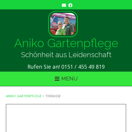
Skip
to
content
Aniko Gartenpflege
Schönheit aus Leidenschaft
Rufen Sie an! 0151 / 455 49 819
MENU
ANIKO GARTENPFLEGE
>
TERRASSE