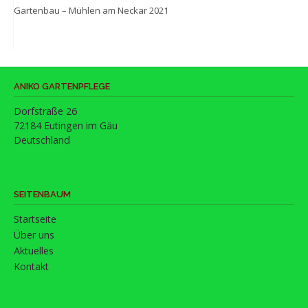
Gartenbau – Mühlen am Neckar 2021
ANIKO GARTENPFLEGE
Dorfstraße 26
72184 Eutingen im Gäu
Deutschland
SEITENBAUM
Startseite
Über uns
Aktuelles
Kontakt