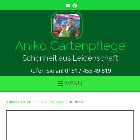
Skip
to
content
Aniko Gartenpflege
Schönheit aus Leidenschaft
Rufen Sie an! 0151 / 455 49 819
MENU
ANIKO GARTENPFLEGE
>
TERRASSE
>
HORB2020