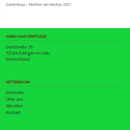
Gartenbau – Mühlen am Neckar 2021
ANIKO GARTENPFLEGE
Dorfstraße 26
72184 Eutingen im Gäu
Deutschland
SEITENBAUM
Startseite
Über uns
Aktuelles
Kontakt